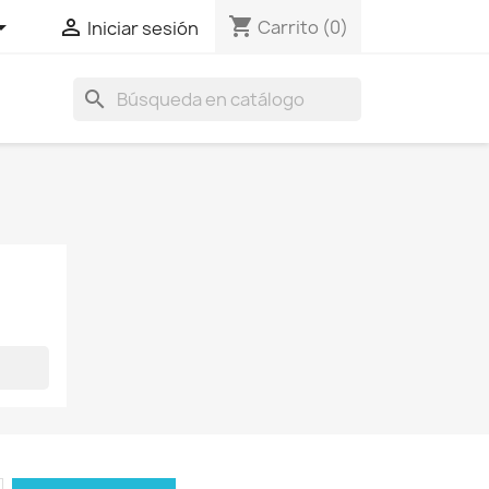
shopping_cart


Carrito
(0)
Iniciar sesión
search