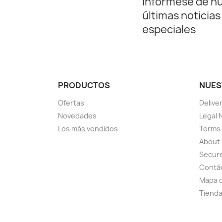
Infórmese de n
últimas noticias
especiales
PRODUCTOS
NUES
Ofertas
Delive
Novedades
Legal 
Los más vendidos
Terms 
About
Secur
Contá
Mapa d
Tiend