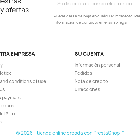
uestras
 y ofertas
Puede darse de baja en cualquier momento. Para
información de contacto en el aviso legal.
TRA EMPRESA
SU CUENTA
ry
Información personal
Notice
Pedidos
and conditions of use
Nota de credito
 us
Direcciones
e payment
ctenos
el Sitio
as
© 2026 - tienda online creada con PrestaShop™