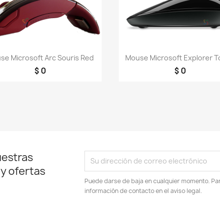
Vista rápida
Vista rápida


se Microsoft Arc Souris Red
Mouse Microsoft Explorer 
$ 0
$ 0
uestras
 y ofertas
Puede darse de baja en cualquier momento. Para
información de contacto en el aviso legal.