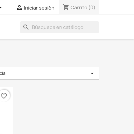
shopping_cart


Carrito
(0)
Iniciar sesión
search

cia
favorite_border