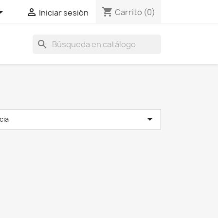
shopping_cart


Carrito
(0)
Iniciar sesión
search

cia