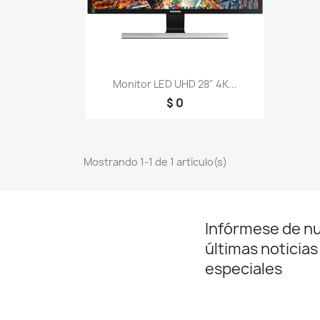
Vista rápida

Monitor LED UHD 28" 4K...
$ 0
Mostrando 1-1 de 1 artículo(s)
Infórmese de n
últimas noticias
especiales