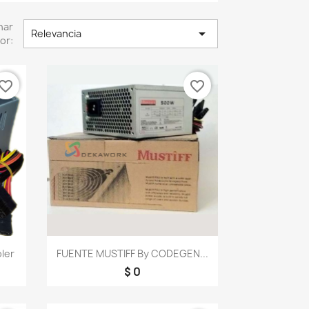
nar

Relevancia
or:
vorite_border
favorite_border
Vista rápida

ler
FUENTE MUSTIFF By CODEGEN...
$ 0