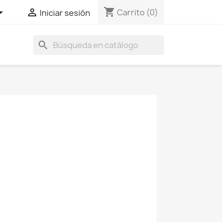
shopping_cart


Carrito
(0)
Iniciar sesión
search