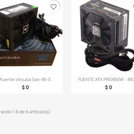
favorite_border
fa
Vista rápida
Vista rápida


Fuente Vitsuba San-85-S
FUENTE XFX PRO850W - 8
$ 0
$ 0
ando 1-6 de 6 artículo(s)