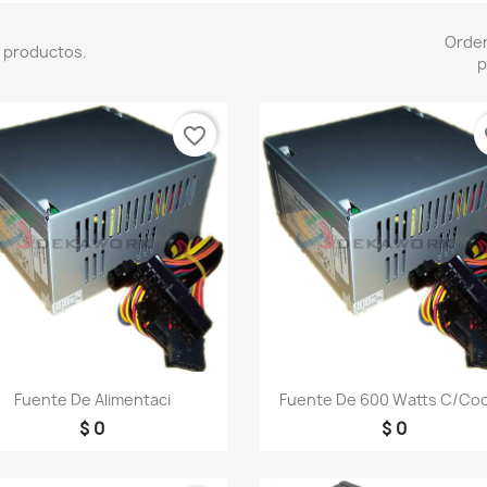
Orde
 productos.
p
favorite_border
fa
Vista rápida
Vista rápida


Fuente De Alimentaci
Fuente De 600 Watts C/coo
$ 0
$ 0