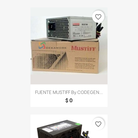
favorite_border
FUENTE MUSTIFF By CODEGEN...
$ 0
favorite_border