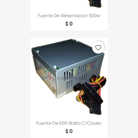
Fuente De Alimentacion 500w
$ 0
favorite_border
Fuente De 600 Watts C/cooler
$ 0