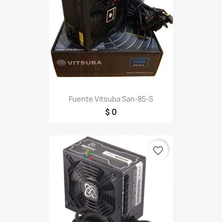
Fuente Vitsuba San-85-S
$ 0
favorite_border