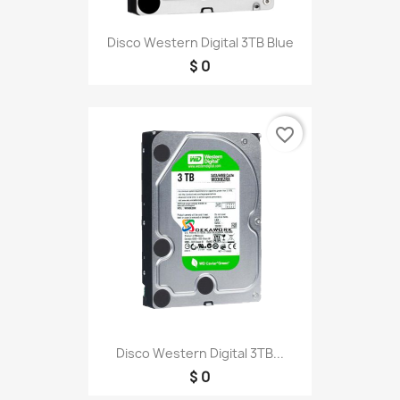
Disco Western Digital 3TB Blue
$ 0
favorite_border
Disco Western Digital 3TB...
$ 0