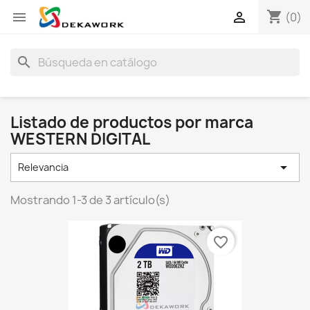
shopping_cart


(0)
search
Listado de productos por marca
WESTERN DIGITAL

Relevancia
Mostrando 1-3 de 3 artículo(s)
favorite_border