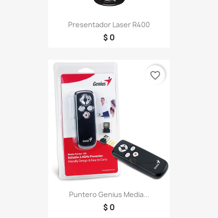
Presentador Laser R400
$ 0
favorite_border
Puntero Genius Media...
$ 0