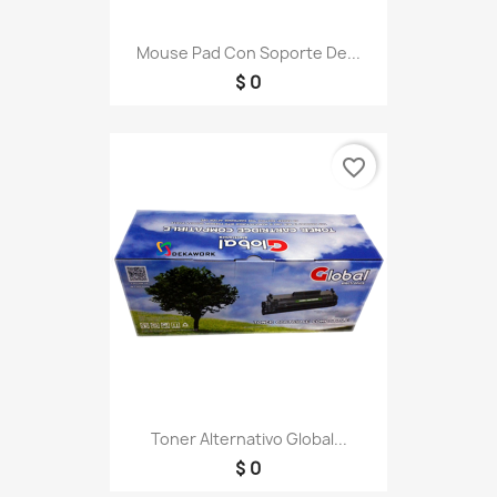
Mouse Pad Con Soporte De...
$ 0
favorite_border
Toner Alternativo Global...
$ 0