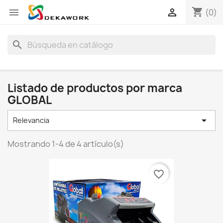
shopping_cart


(0)
search
Listado de productos por marca
GLOBAL

Relevancia
Mostrando 1-4 de 4 artículo(s)
favorite_border