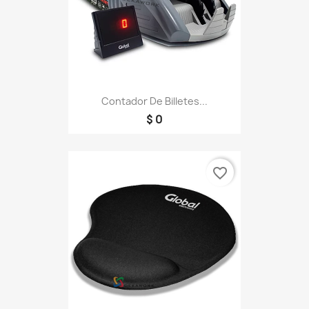
Contador De Billetes...
$ 0
favorite_border