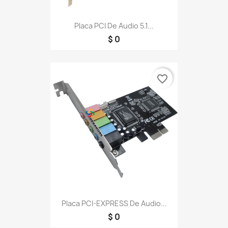
Placa PCI De Audio 5.1...
$ 0
favorite_border
Placa PCI-EXPRESS De Audio...
$ 0