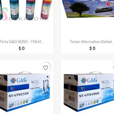
Vista rápida
Vista rápida


Tinta G&g NI250 - T664Y...
Toner Alternativo Global..
$ 0
$ 0
favorite_border
fa