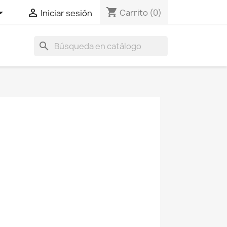
shopping_cart


Carrito
(0)
Iniciar sesión
search