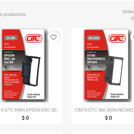
Orde
4 productos.
p
favorite_border
fa
Vista rápida
Vista rápida


TA GTC PARA EPSON ERC-30...
CINTA GTC SM-200N NEGRO P
$ 0
$ 0