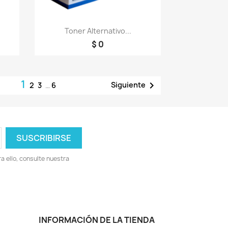
Vista rápida

Toner Alternativo...
$ 0
1

Siguiente
2
3
…
6
 ello, consulte nuestra
INFORMACIÓN DE LA TIENDA