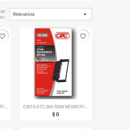
nar

Relevancia
or:
vorite_border
favorite_border
Vista rápida

/...
CINTA GTC SM-700N NEGRO P/...
$ 0