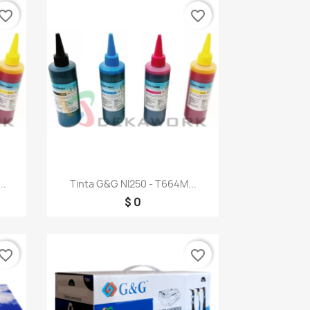
vorite_border
favorite_border
Vista rápida

..
Tinta G&g NI250 - T664M...
$ 0
vorite_border
favorite_border