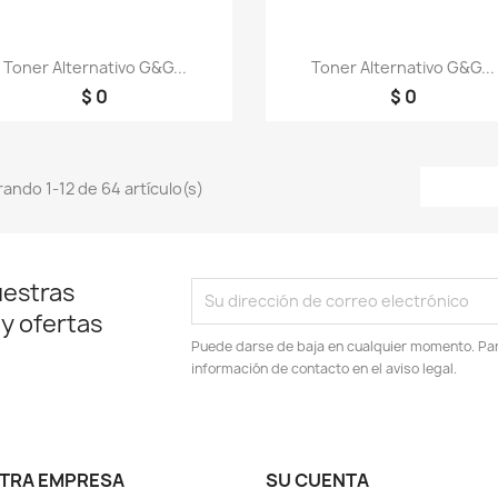
Vista rápida
Vista rápida


Toner Alternativo G&G...
Toner Alternativo G&G...
$ 0
$ 0
ando 1-12 de 64 artículo(s)
uestras
 y ofertas
Puede darse de baja en cualquier momento. Para
información de contacto en el aviso legal.
TRA EMPRESA
SU CUENTA