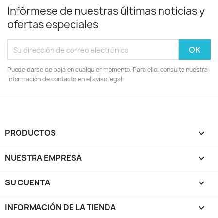
Infórmese de nuestras últimas noticias y
ofertas especiales
Puede darse de baja en cualquier momento. Para ello, consulte nuestra
información de contacto en el aviso legal.
PRODUCTOS

NUESTRA EMPRESA

SU CUENTA

INFORMACIÓN DE LA TIENDA
keyboard_arrow_down