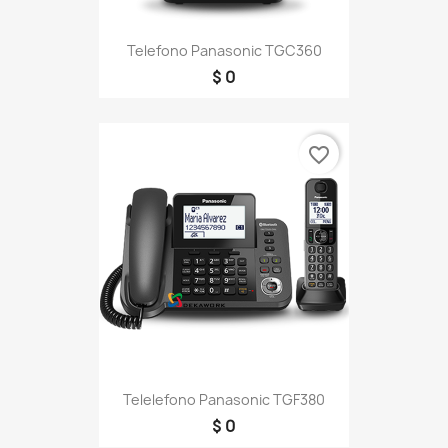
Telefono Panasonic TGC360
$ 0
favorite_border
Telelefono Panasonic TGF380
$ 0