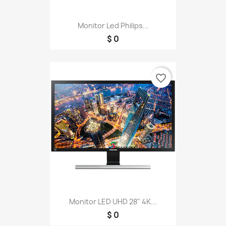
Monitor Led Philips...
$ 0
favorite_border
Monitor LED UHD 28" 4K...
$ 0