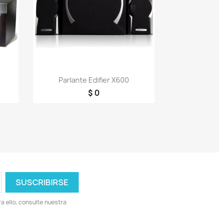
Vista rápida

Parlante Edifier X600
$ 0
 ello, consulte nuestra