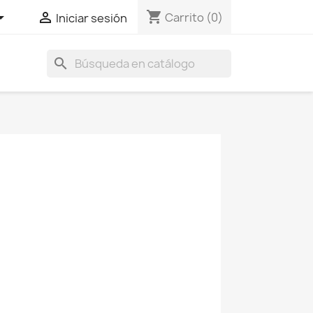
shopping_cart


Carrito
(0)
Iniciar sesión
search