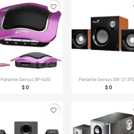
favorite_border
fa
Vista rápida
Vista rápida


Parlante Genius SP-I400
Parlante Genius SW-2.1 370.
$ 0
$ 0
favorite_border
fa