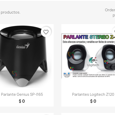
Orde
 productos.
p
favorite_border
fa
Vista rápida
Vista rápida


Parlante Genius SP-I165
Parlantes Logitech Z120
$ 0
$ 0