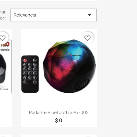
nar

Relevancia
or:
vorite_border
favorite_border
Vista rápida

Parlante Bluetooth SPG-002
$ 0