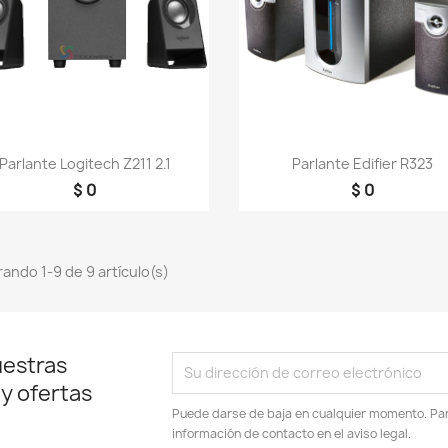
Vista rápida
Vista rápida


Parlante Logitech Z211 2.1
Parlante Edifier R323
$ 0
$ 0
ando 1-9 de 9 artículo(s)
uestras
 y ofertas
Puede darse de baja en cualquier momento. Para
información de contacto en el aviso legal.