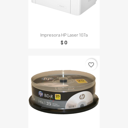
Impresora HP Laser 107a
$ 0
favorite_border