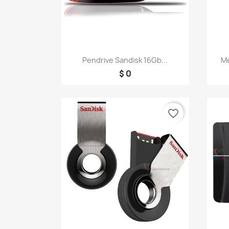
Vista rápida

Pendrive Sandisk 16Gb...
Me
$ 0
favorite_border