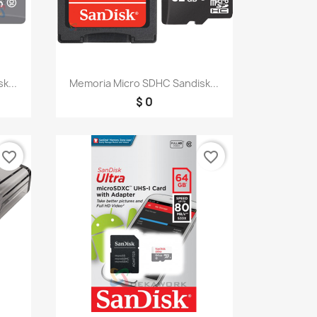
Vista rápida

k...
Memoria Micro SDHC Sandisk...
$ 0
favorite_border
favorite_border