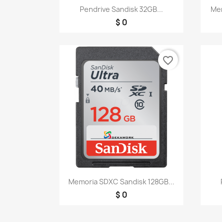
Vista rápida

Pendrive Sandisk 32GB...
Mem
$ 0
favorite_border
Vista rápida

Memoria SDXC Sandisk 128GB...
$ 0