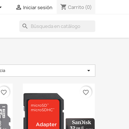
shopping_cart


Carrito
(0)
Iniciar sesión
search

cia
favorite_border
favorite_border