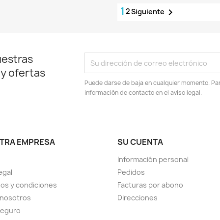
1
2

Siguiente
uestras
 y ofertas
Puede darse de baja en cualquier momento. Para
información de contacto en el aviso legal.
TRA EMPRESA
SU CUENTA
Información personal
egal
Pedidos
os y condiciones
Facturas por abono
 nosotros
Direcciones
seguro